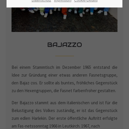
Datenschutz
Impressum
Cookie-Details
BAJAZZO
Bei einem Stammtisch im Dezember 1965 entstand die
Idee zur Gründung einer etwas anderen Fasnetsgruppe,
den Bajaz-zos. Er sollte als buntes, fröhliches Gegenstück
zu den Hexengruppen, die Fasnet farbenfroher gestalten.
Der Bajazzo stammt aus dem italienischen und ist für die
Belustigung des Volkes zuständig, er ist das Gegenstück
zum edlen Harlekin. Der erste öffentliche Auftritt erfolgte
am Fas-netssonntag 1966 in Leutkirch. 1967, nach