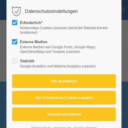
Menu
Datenschutzeinstellungen
Mitglieder-Login
Erforderlich*
Benutzername
Notwendige Cookies zulassen damit die Website korrekt
funktioniert
27.11.2025 12:34
Externe Medien
Externe Medien wie Google Fonts, Google Maps,
Passwort
OpenStreetMap und Youtube zulassen
Zurück
Statistik
Google Analytics und Matomo Analytics zulassen
Anmelden
registrieren
|
Passwort vergessen
Narrenzunft Nibelgau Leutkirch e.V.
Die Narrenzunft Nibelgau ist ein eingetragener Verein zur Pflege des
Brauchtums. Die wichtigsten Bestandteile unserer Leutkircher Fasnet
sind unsere Straßen- und Ballfasnet und weitere traditionsreiche
Veranstaltungen für alle Fasnetsfreunde.