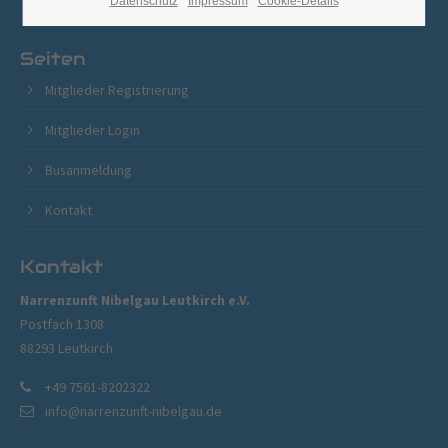
Datenschutz
Impressum
Cookie-Details
Seiten
Mitglieder Registrierung
Mitglieder Login
Busanmeldung
Kontakt
Kontakt
Narrenzunft Nibelgau Leutkirch e.V.
Postfach 1308
88293 Leutkirch
+49 7561-8202322
info@narrenzunft-nibelgau.de