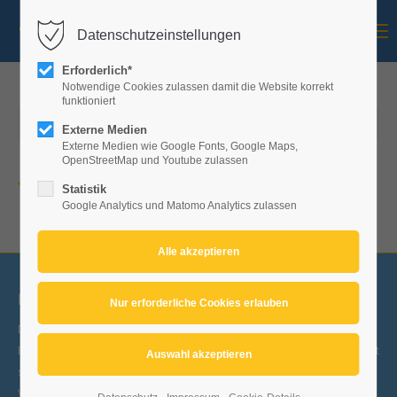
Menu
Datenschutzeinstellungen
Mitglieder-Login
Erforderlich*
Benutzername
Notwendige Cookies zulassen damit die Website korrekt
funktioniert
11.11.2023 11:11
Externe Medien
Externe Medien wie Google Fonts, Google Maps,
Passwort
OpenStreetMap und Youtube zulassen
Zurück
Statistik
Google Analytics und Matomo Analytics zulassen
Anmelden
registrieren
|
Passwort vergessen
Narrenzunft Nibelgau Leutkirch e.V.
Die Narrenzunft Nibelgau ist ein eingetragener Verein zur Pflege des
Brauchtums. Die wichtigsten Bestandteile unserer Leutkircher Fasnet
sind unsere Straßen- und Ballfasnet und weitere traditionsreiche
Veranstaltungen für alle Fasnetsfreunde.