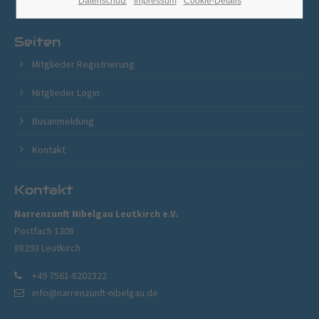
Datenschutz
Impressum
Cookie-Details
Seiten
Mitglieder Registrierung
Mitglieder Login
Busanmeldung
Kontakt
Kontakt
Narrenzunft Nibelgau Leutkirch e.V.
Postfach 1308
88293 Leutkirch
+49 7561-8202322
info@narrenzunft-nibelgau.de